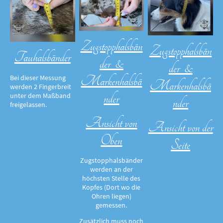
Zugstopphalsbän
Zugstopphalsbän
Tauhalsbänder
der &
der &
Markenhalsbä
Bei dieser Messung
Markenhalsbä
werden 2 Fingerbreit
nder
unter dem Maßband
nder
freigelassen.
Ansicht von
Ansicht von der
Oben
Seite
Zugstopphalsbänder
werden an der
höchsten Stelle des
Kopfes (Dort wo die
Ohren liegen)
gemessen.
Zusätzlich muss noch