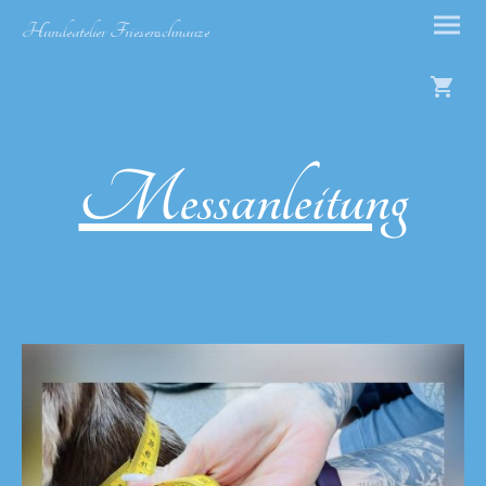
Hundeatelier Friesenschnauze
Messanleitung