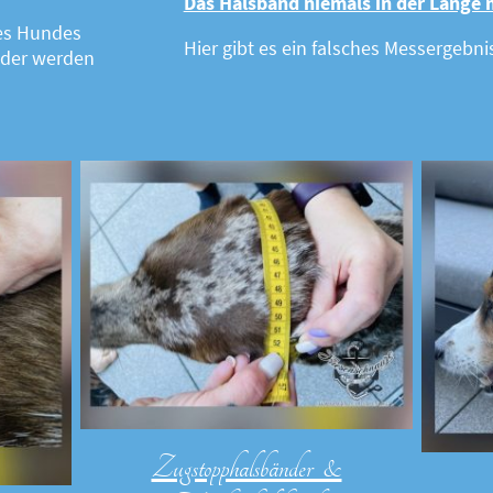
Das Halsband niemals in der Länge 
des Hundes
Hier gibt es ein falsches Messergebnis
der werden
Zugstopphalsbänder &