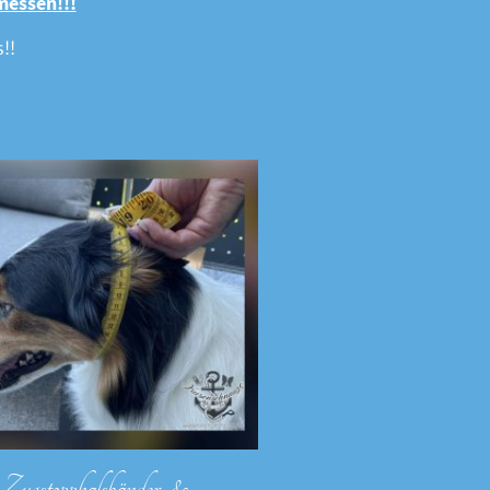
messen!!!
!!
Zugstopphalsbänder &