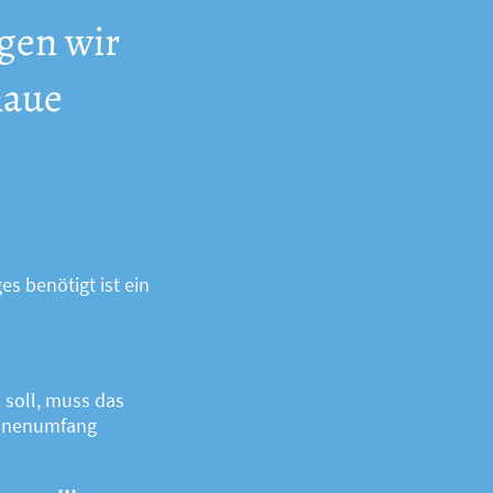
igen wir
naue
 benötigt ist ein
soll, muss das
Innenumfang