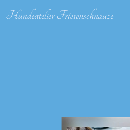
Hundeatelier Friesenschnauze