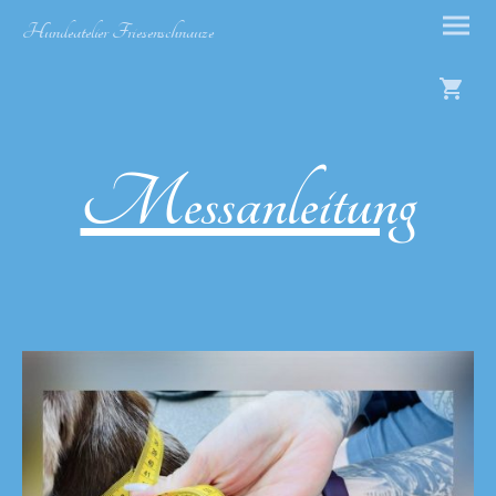
Hundeatelier Friesenschnauze
Messanleitung