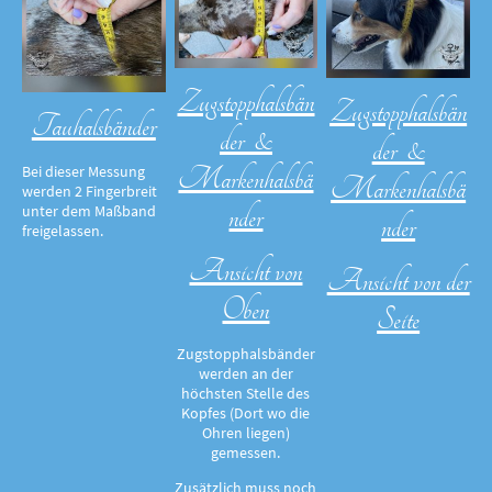
Zugstopphalsbän
Zugstopphalsbän
Tauhalsbänder
der &
der &
Markenhalsbä
Bei dieser Messung
Markenhalsbä
werden 2 Fingerbreit
nder
unter dem Maßband
nder
freigelassen.
Ansicht von
Ansicht von der
Oben
Seite
Zugstopphalsbänder
werden an der
höchsten Stelle des
Kopfes (Dort wo die
Ohren liegen)
gemessen.
Zusätzlich muss noch