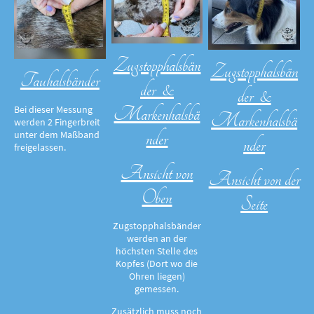
Zugstopphalsbän
Zugstopphalsbän
Tauhalsbänder
der &
der &
Markenhalsbä
Bei dieser Messung
Markenhalsbä
werden 2 Fingerbreit
nder
unter dem Maßband
nder
freigelassen.
Ansicht von
Ansicht von der
Oben
Seite
Zugstopphalsbänder
werden an der
höchsten Stelle des
Kopfes (Dort wo die
Ohren liegen)
gemessen.
Zusätzlich muss noch