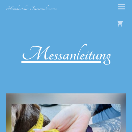
Hundeatelier Friesenschnauze
Messanleitung