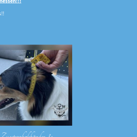
messen!!!
!!
Zugstopphalsbänder &