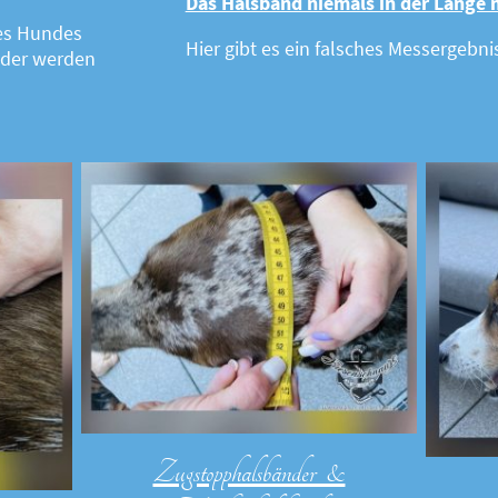
Das Halsband niemals in der Länge 
des Hundes
Hier gibt es ein falsches Messergebnis
der werden
Zugstopphalsbänder &