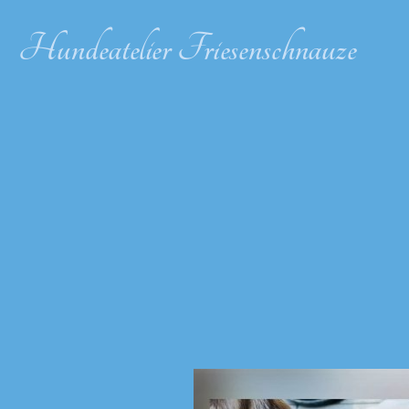
Hundeatelier Friesenschnauze