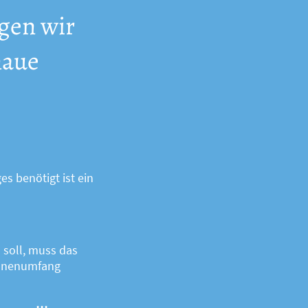
igen wir
naue
 benötigt ist ein
soll, muss das
Innenumfang