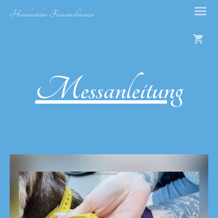
Hundeatelier Friesenschnauze
Messanleitung