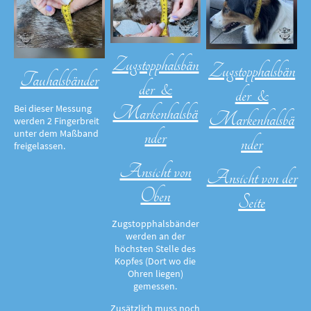
Zugstopphalsbän
Zugstopphalsbän
Tauhalsbänder
der &
der &
Markenhalsbä
Bei dieser Messung
Markenhalsbä
werden 2 Fingerbreit
nder
unter dem Maßband
nder
freigelassen.
Ansicht von
Ansicht von der
Oben
Seite
Zugstopphalsbänder
werden an der
höchsten Stelle des
Kopfes (Dort wo die
Ohren liegen)
gemessen.
Zusätzlich muss noch