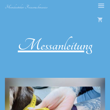
Hundeatelier Friesenschnauze
Messanleitung