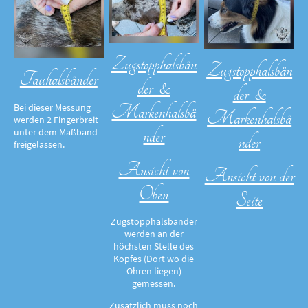
Zugstopphalsbän
Zugstopphalsbän
Tauhalsbänder
der &
der &
Markenhalsbä
Bei dieser Messung
Markenhalsbä
werden 2 Fingerbreit
nder
unter dem Maßband
nder
freigelassen.
Ansicht von
Ansicht von der
Oben
Seite
Zugstopphalsbänder
werden an der
höchsten Stelle des
Kopfes (Dort wo die
Ohren liegen)
gemessen.
Zusätzlich muss noch