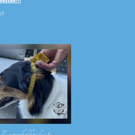
messen!!!
!!
Zugstopphalsbänder &