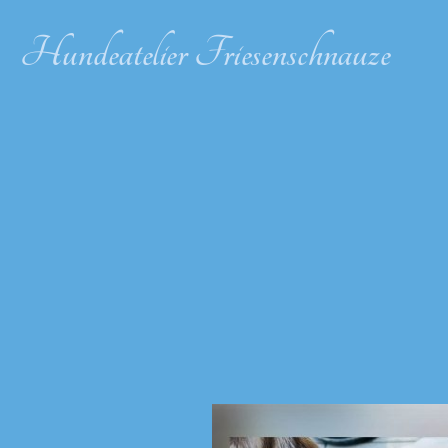
Hundeatelier Friesenschnauze