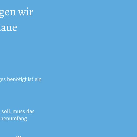
igen wir
naue
 benötigt ist ein
soll, muss das
Innenumfang