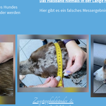
Das Halsband niemals in der Länge 
des Hundes
Hier gibt es ein falsches Messergebnis
der werden
Zugstopphalsbänder &