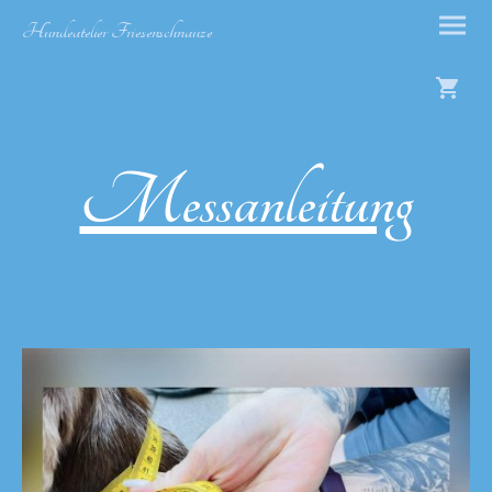
Hundeatelier Friesenschnauze
Messanleitung