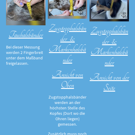
Zugstopphalsbän
Zugstopphalsbän
Tauhalsbänder
der &
der &
Markenhalsbä
Bei dieser Messung
Markenhalsbä
werden 2 Fingerbreit
nder
unter dem Maßband
nder
freigelassen.
Ansicht von
Ansicht von der
Oben
Seite
Zugstopphalsbänder
werden an der
höchsten Stelle des
Kopfes (Dort wo die
Ohren liegen)
gemessen.
Zusätzlich muss noch