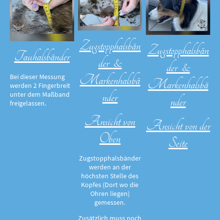
Zugstopphalsbän
Zugstopphalsbän
Tauhalsbänder
der &
der &
Markenhalsbä
Bei dieser Messung
Markenhalsbä
werden 2 Fingerbreit
nder
unter dem Maßband
nder
freigelassen.
Ansicht von
Ansicht von der
Oben
Seite
Zugstopphalsbänder
werden an der
höchsten Stelle des
Kopfes (Dort wo die
Ohren liegen)
gemessen.
Zusätzlich muss noch