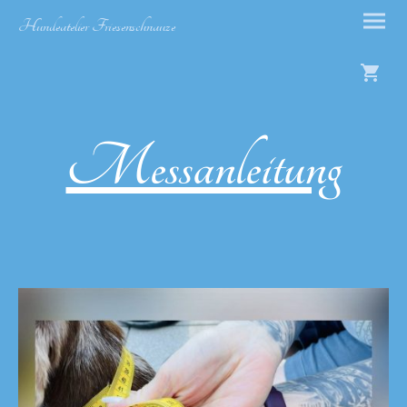
Hundeatelier Friesenschnauze
Messanleitung