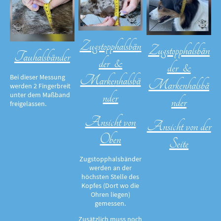
Zugstopphalsbän
Zugstopphalsbän
Tauhalsbänder
der &
der &
Markenhalsbä
Bei dieser Messung
Markenhalsbä
werden 2 Fingerbreit
nder
unter dem Maßband
nder
freigelassen.
Ansicht von
Ansicht von der
Oben
Seite
Zugstopphalsbänder
werden an der
höchsten Stelle des
Kopfes (Dort wo die
Ohren liegen)
gemessen.
Zusätzlich muss noch