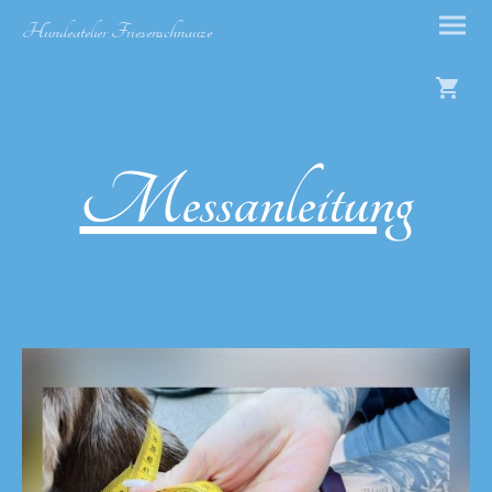
Hundeatelier Friesenschnauze
Messanleitung