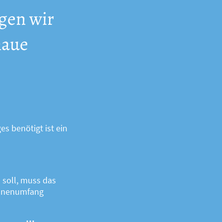
igen wir
naue
 benötigt ist ein
soll, muss das
Innenumfang