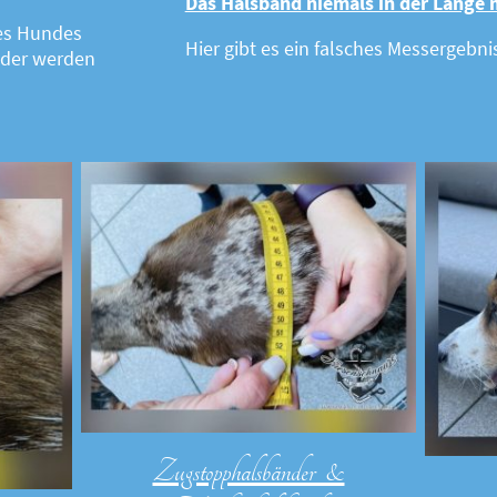
Das Halsband niemals in der Länge 
des Hundes
Hier gibt es ein falsches Messergebnis
der werden
Zugstopphalsbänder &