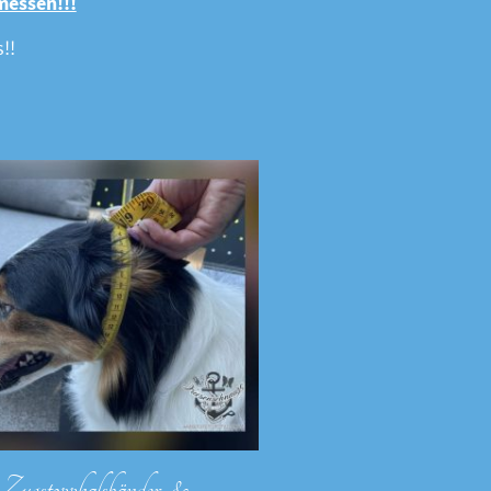
messen!!!
!!
Zugstopphalsbänder &