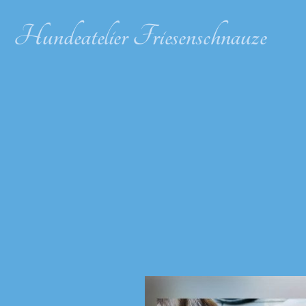
Hundeatelier Friesenschnauze