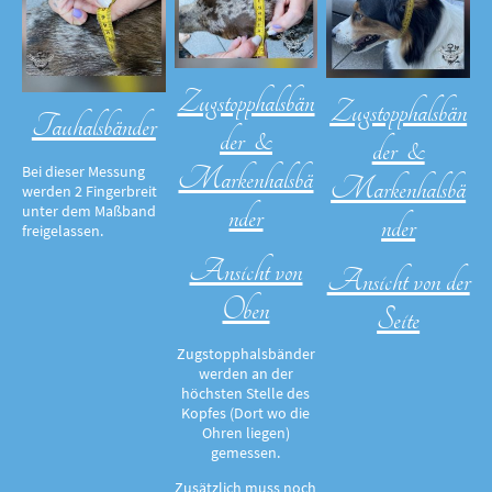
Zugstopphalsbän
Zugstopphalsbän
Tauhalsbänder
der &
der &
Markenhalsbä
Bei dieser Messung
Markenhalsbä
werden 2 Fingerbreit
nder
unter dem Maßband
nder
freigelassen.
Ansicht von
Ansicht von der
Oben
Seite
Zugstopphalsbänder
werden an der
höchsten Stelle des
Kopfes (Dort wo die
Ohren liegen)
gemessen.
Zusätzlich muss noch