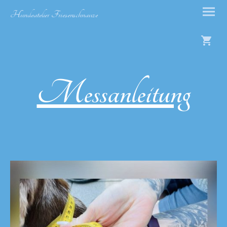
Hundeatelier Friesenschnauze
Messanleitung