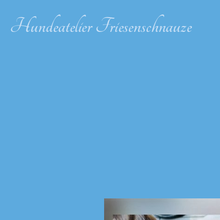
Hundeatelier Friesenschnauze