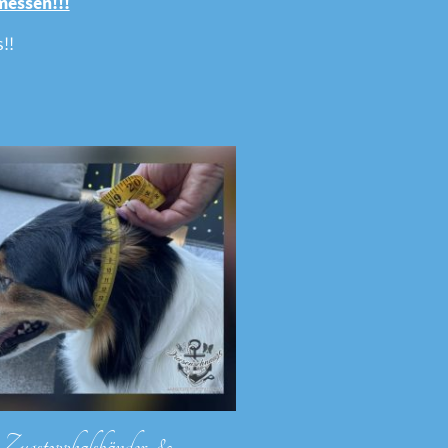
messen!!!
!!
Zugstopphalsbänder &