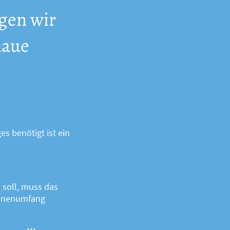
igen wir
naue
 benötigt ist ein
soll, muss das
Innenumfang