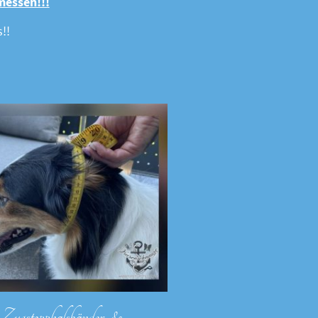
messen!!!
!!
Zugstopphalsbänder &