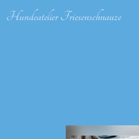
Hundeatelier Friesenschnauze