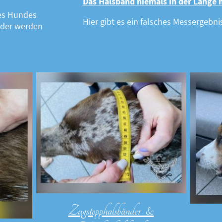
Das Halsband niemals in der Länge 
des Hundes
Hier gibt es ein falsches Messergebnis
der werden
Zugstopphalsbänder &