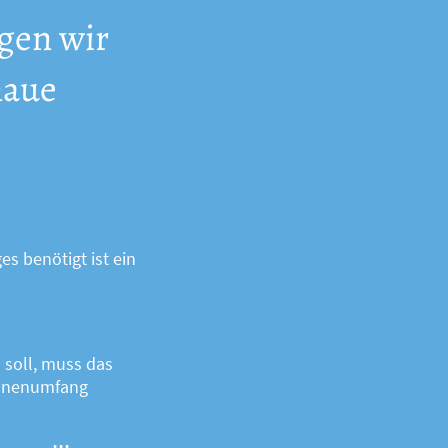
igen wir
naue
 benötigt ist ein
soll, muss das
Innenumfang