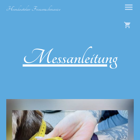
Hundeatelier Friesenschnauze
Messanleitung