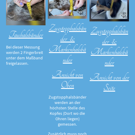
Zugstopphalsbän
Zugstopphalsbän
Tauhalsbänder
der &
der &
Markenhalsbä
Bei dieser Messung
Markenhalsbä
werden 2 Fingerbreit
nder
unter dem Maßband
nder
freigelassen.
Ansicht von
Ansicht von der
Oben
Seite
Zugstopphalsbänder
werden an der
höchsten Stelle des
Kopfes (Dort wo die
Ohren liegen)
gemessen.
Zusätzlich muss noch