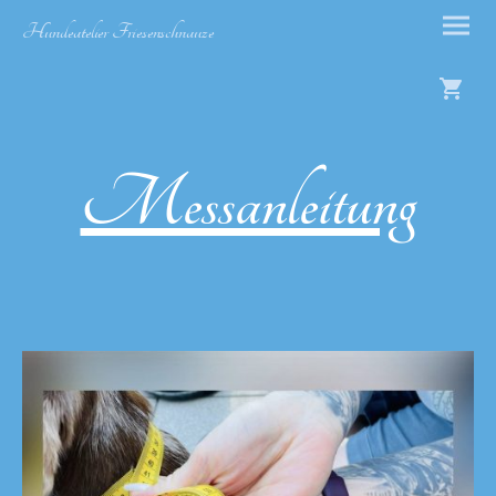
Hundeatelier Friesenschnauze
Messanleitung