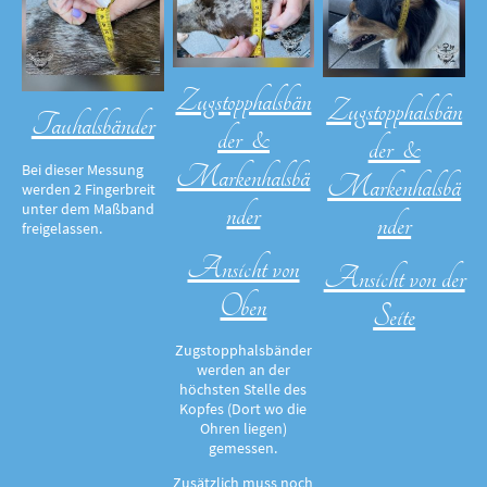
Zugstopphalsbän
Zugstopphalsbän
Tauhalsbänder
der &
der &
Markenhalsbä
Bei dieser Messung
Markenhalsbä
werden 2 Fingerbreit
nder
unter dem Maßband
nder
freigelassen.
Ansicht von
Ansicht von der
Oben
Seite
Zugstopphalsbänder
werden an der
höchsten Stelle des
Kopfes (Dort wo die
Ohren liegen)
gemessen.
Zusätzlich muss noch